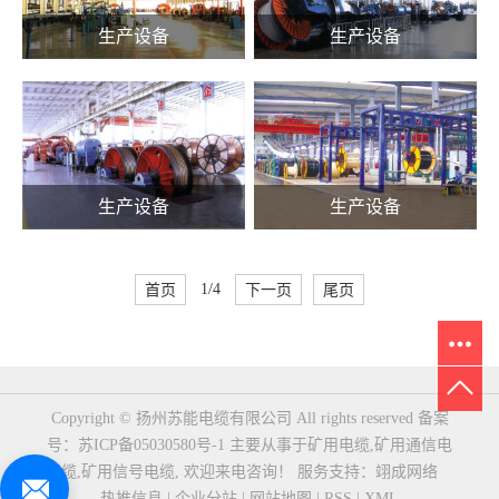
生产设备
生产设备
生产设备
生产设备
首页
1/4
下一页
尾页
Copyright © 扬州苏能电缆有限公司 All rights reserved 备案
号：
苏ICP备05030580号-1
主要从事于
矿用电缆
,
矿用通信电
缆
,
矿用信号电缆
, 欢迎来电咨询！
服务支持：
翊成网络
热推信息
|
企业分站
|
网站地图
|
RSS
|
XML