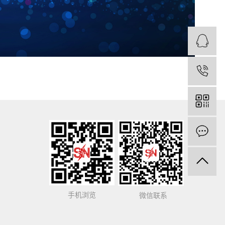
1
手机浏览
微信联系