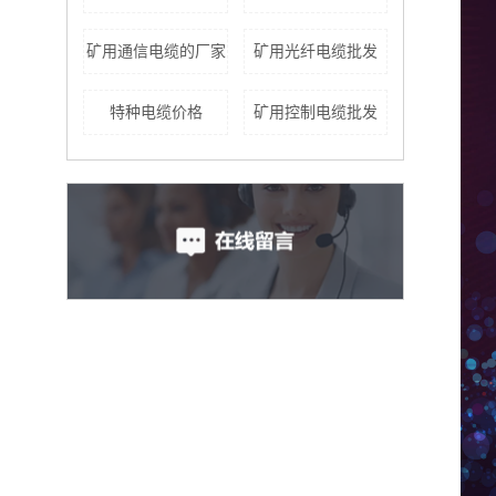
矿用通信电缆的厂家
矿用光纤电缆批发
特种电缆价格
矿用控制电缆批发